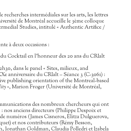
 recherches intermédiales sur les arts, les lettres
niversité de Montréal accueille le 3ème colloque
ermedial Studies, intitulé « Authentic Artifice /
ente à deux occasions :
ors du Cocktail en l’honneur des 20 ans du CRIalt
2h30, dans le panel « Sites, milieux, and
 XXe anniversaire du CRIalt – Séance 3 (C-3061) :
ctive publishing orientation of the Montreal-based
ity
», Marion Froger (Université de Montréal,
ommunications des nombreux chercheurs qui ont
s : nos anciens directeurs (Philippe Despoix et
 de numéros (James Cisneros, Elitza Dulguerova,
uet) et nos contributeurs (Rémy Besson,
 Jonathan Goldman, Claudia Polledri et Izabela