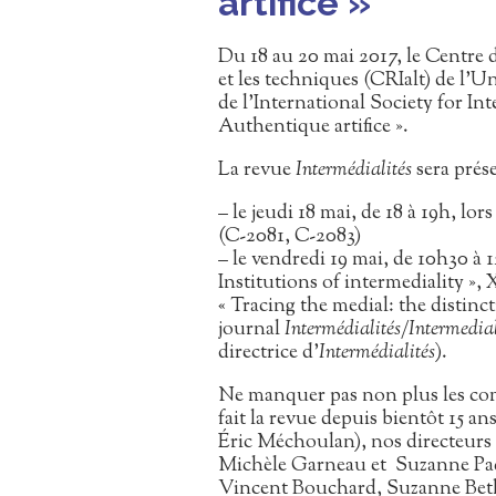
artifice »
Du 18 au 20 mai 2017, le Centre de
et les techniques (CRIalt) de l’U
de l’International Society for Int
Authentique artifice ».
La revue
Intermédialités
sera prés
– le jeudi 18 mai, de 18 à 19h, l
(C-2081, C-2083)
– le vendredi 19 mai, de 10h30 à 1
Institutions of intermediality »,
« Tracing the medial: the distin
journal
Intermédialités
/
Intermedial
directrice d’
Intermédialités
).
Ne manquer pas non plus les c
fait la revue depuis bientôt 15 an
Éric Méchoulan), nos directeurs
Michèle Garneau et Suzanne Paq
Vincent Bouchard, Suzanne Beth,