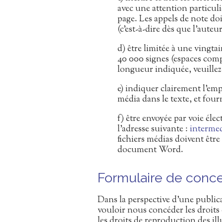
avec une attention particuli
page. Les appels de note doi
(c’est-à-dire dès que l’aute
d) être limitée à une vingta
40 000 signes (espaces compr
longueur indiquée, veuillez
e) indiquer clairement l’e
média dans le texte, et fou
f) être envoyée par voie él
l’adresse suivante :
interme
fichiers médias doivent être
document Word.
Formulaire de conce
Dans la perspective d’une publi
vouloir nous concéder les droits d’
les droits de reproduction des ill