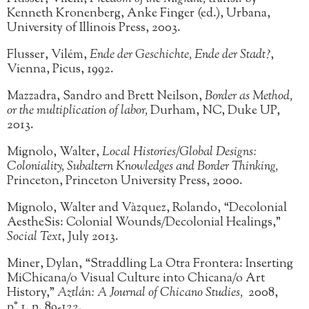
Kenneth Kronenberg, Anke Finger (ed.), Urbana,
University of Illinois Press, 2003.
Flusser, Vilém,
Ende der Geschichte, Ende der Stadt?
,
Vienna, Picus, 1992.
Mazzadra, Sandro and Brett Neilson,
Border as Method,
or the multiplication of labor,
Durham, NC, Duke UP,
2013.
Mignolo, Walter,
Local Histories/Global Designs:
Coloniality, Subaltern Knowledges and Border Thinking,
Princeton, Princeton University Press, 2000.
Mignolo, Walter and Vàzquez, Rolando, “Decolonial
AestheSis: Colonial Wounds/Decolonial Healings,”
Social Text
, July 2013.
Miner, Dylan, “Straddling La Otra Frontera: Inserting
MiChicana/o Visual Culture into Chicana/o Art
History,”
Aztlán: A Journal of Chicano Studies,
2008,
n° 1, p. 89-122.