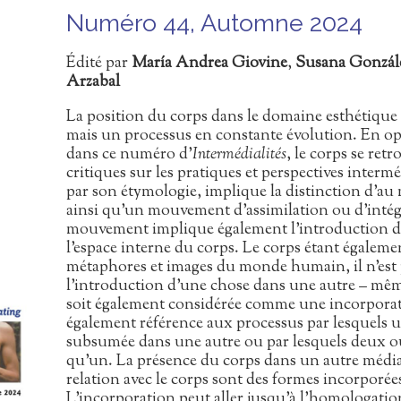
Numéro 44, Automne 2024
Édité par
María Andrea Giovine
,
Susana Gonzál
Arzabal
La position du corps dans le domaine esthétique 
mais un processus en constante évolution. En opt
dans ce numéro d’
Intermédialités
, le corps se ret
critiques sur les pratiques et perspectives intermé
par son étymologie, implique la distinction d’au 
ainsi qu’un mouvement d’assimilation ou d’intégr
mouvement implique également l’introduction d
l’espace interne du corps. Le corps étant égale
métaphores et images du monde humain, il n’est
l’introduction d’une chose dans une autre – mê
soit également considérée comme une incorporati
également référence aux processus par lesquels u
subsumée dans une autre ou par lesquels deux ou
qu’un. La présence du corps dans un autre média 
relation avec le corps sont des formes incorporée
L’incorporation peut aller jusqu’à l’homologatio