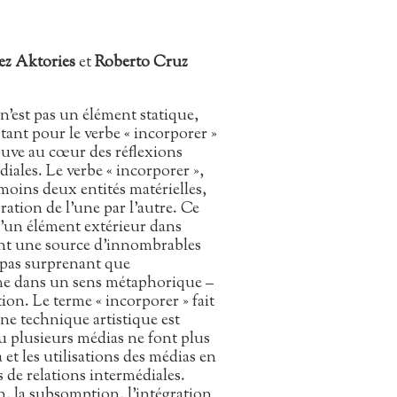
ez Aktories
et
Roberto Cruz
n’est pas un élément statique,
ant pour le verbe « incorporer »
rouve au cœur des réflexions
diales. Le verbe « incorporer »,
moins deux entités matérielles,
ation de l’une par l’autre. Ce
’un élément extérieur dans
ment une source d’innombrables
 pas surprenant que
me dans un sens métaphorique –
on. Le terme « incorporer » fait
ne technique artistique est
 plusieurs médias ne font plus
et les utilisations des médias en
s de relations intermédiales.
n, la subsomption, l’intégration