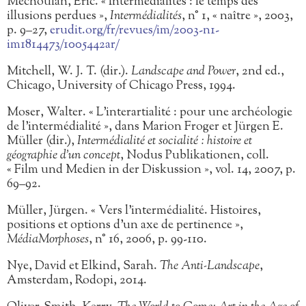
Méchoulan, Éric. « Intermédialités : le temps des
illusions perdues »,
Intermédialités
, n° 1, « naître », 2003,
p. 9–27,
erudit.org/fr/revues/im/2003-n1-
im1814473/1005442ar/
Mitchell, W. J. T. (dir.).
Landscape and Power
, 2nd ed.,
Chicago, University of Chicago Press, 1994.
Moser, Walter. « L’interartialité : pour une archéologie
de l’intermédialité », dans Marion Froger et Jürgen E.
Müller (dir.),
Intermédialité et socialité : histoire et
géographie d’un concept
, Nodus Publikationen, coll.
« Film und Medien in der Diskussion », vol. 14, 2007, p.
69–92.
Müller, Jürgen. « Vers l’intermédialité. Histoires,
positions et options d’un axe de pertinence »,
MédiaMorphoses
, n° 16, 2006, p. 99-110.
Nye, David et Elkind, Sarah.
The Anti-Landscape
,
Amsterdam, Rodopi, 2014.