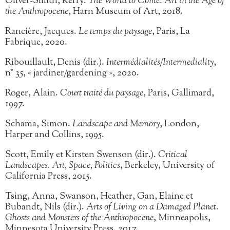
Oliver-Smith, Kerry.
The World to Come: Art in the Age of
the Anthropocene
, Harn Museum of Art, 2018.
Rancière, Jacques.
Le temps du paysage
, Paris, La
Fabrique, 2020.
Ribouillault, Denis (dir.).
Intermédialités/Intermediality
,
n° 35, « jardiner/gardening », 2020.
Roger, Alain.
Court traité du paysage
, Paris, Gallimard,
1997.
Schama, Simon.
Landscape and Memory
, London,
Harper and Collins, 1995.
Scott, Emily et Kirsten Swenson (dir.).
Critical
Landscapes. Art, Space, Politics
, Berkeley, University of
California Press, 2015.
Tsing, Anna, Swanson, Heather, Gan, Elaine et
Bubandt, Nils (dir.).
Arts of Living on a Damaged Planet.
Ghosts and Monsters of the Anthropocene
, Minneapolis,
Minnesota University Press, 2017.