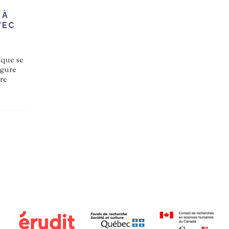
 À
VEC
que se
rgure
re